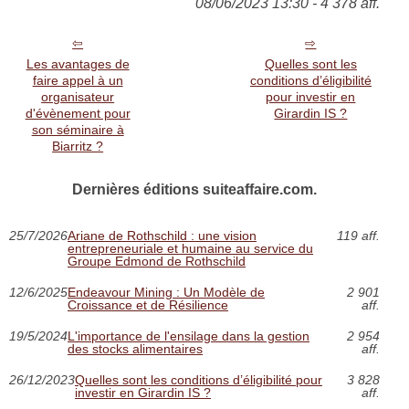
08/06/2023 13:30 - 4 378 aff.
Les avantages de
Quelles sont les
faire appel à un
conditions d’éligibilité
organisateur
pour investir en
d'évènement pour
Girardin IS ?
son séminaire à
Biarritz ?
Dernières éditions suiteaffaire.com.
25/7/2026
Ariane de Rothschild : une vision
119 aff.
entrepreneuriale et humaine au service du
Groupe Edmond de Rothschild
12/6/2025
Endeavour Mining : Un Modèle de
2 901
Croissance et de Résilience
aff.
19/5/2024
L'importance de l'ensilage dans la gestion
2 954
des stocks alimentaires
aff.
26/12/2023
Quelles sont les conditions d’éligibilité pour
3 828
investir en Girardin IS ?
aff.