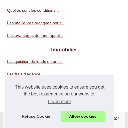
Quelles sont les conditions...
Les meilleures pratiques pour...
Les avantages de faire appel...
Immobilier
L'acquisition de leads en une...
Les frais d'agence...
This website uses cookies to ensure you get
Logistiques
the best experience on our website.
Logistique e-Commerce à...
Learn more
Refuse Cookie
Allow cookies
© 2026
Suiteaffaire.com
/
Liste nos publications
/
Cookies Policy
/
Fourni par
Blogger