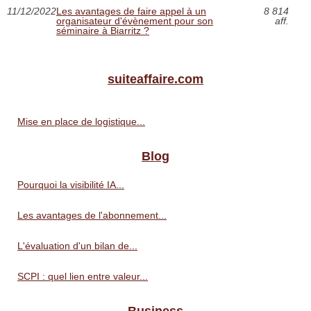
11/12/2022
Les avantages de faire appel à un
8 814
organisateur d'évènement pour son
aff.
séminaire à Biarritz ?
suiteaffaire.com
Mise en place de logistique...
Blog
Pourquoi la visibilité IA...
Les avantages de l'abonnement...
L'évaluation d'un bilan de...
SCPI : quel lien entre valeur...