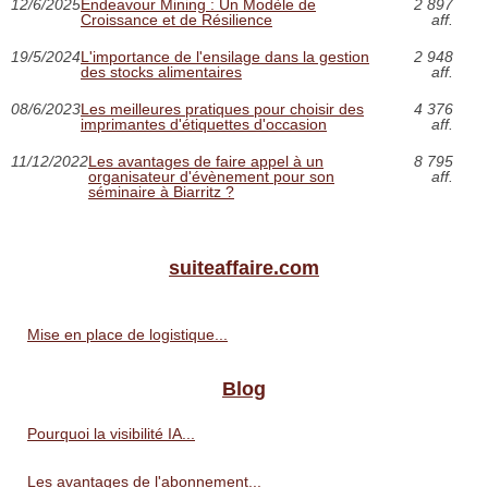
12/6/2025
Endeavour Mining : Un Modèle de
2 897
Croissance et de Résilience
aff.
19/5/2024
L'importance de l'ensilage dans la gestion
2 948
des stocks alimentaires
aff.
08/6/2023
Les meilleures pratiques pour choisir des
4 376
imprimantes d'étiquettes d'occasion
aff.
11/12/2022
Les avantages de faire appel à un
8 795
organisateur d'évènement pour son
aff.
séminaire à Biarritz ?
suiteaffaire.com
Mise en place de logistique...
Blog
Pourquoi la visibilité IA...
Les avantages de l'abonnement...