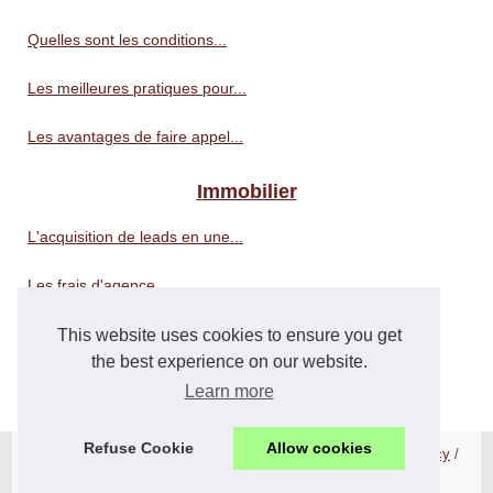
Quelles sont les conditions...
Les meilleures pratiques pour...
Les avantages de faire appel...
Immobilier
L'acquisition de leads en une...
Les frais d'agence...
This website uses cookies to ensure you get
Logistiques
the best experience on our website.
Logistique e-Commerce à...
Learn more
Refuse Cookie
Allow cookies
© 2026
Suiteaffaire.com
/
Liste nos publications
/
Cookies Policy
/
Fourni par
Blogger