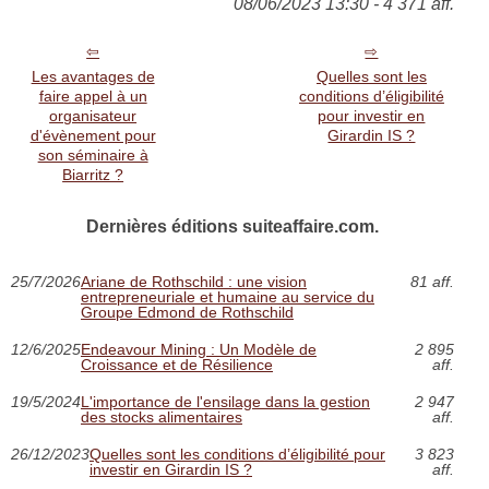
08/06/2023 13:30 - 4 371 aff.
Les avantages de
Quelles sont les
faire appel à un
conditions d’éligibilité
organisateur
pour investir en
d'évènement pour
Girardin IS ?
son séminaire à
Biarritz ?
Dernières éditions suiteaffaire.com.
25/7/2026
Ariane de Rothschild : une vision
81 aff.
entrepreneuriale et humaine au service du
Groupe Edmond de Rothschild
12/6/2025
Endeavour Mining : Un Modèle de
2 895
Croissance et de Résilience
aff.
19/5/2024
L'importance de l'ensilage dans la gestion
2 947
des stocks alimentaires
aff.
26/12/2023
Quelles sont les conditions d’éligibilité pour
3 823
investir en Girardin IS ?
aff.