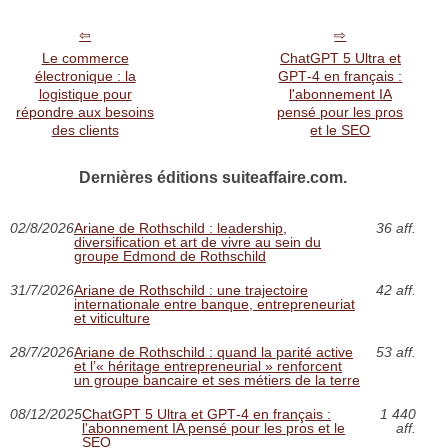
Le commerce
ChatGPT 5 Ultra et
électronique : la
GPT‑4 en français :
logistique pour
l'abonnement IA
répondre aux besoins
pensé pour les pros
des clients
et le SEO
Dernières éditions suiteaffaire.com.
02/8/2026
Ariane de Rothschild : leadership,
36 aff.
diversification et art de vivre au sein du
groupe Edmond de Rothschild
31/7/2026
Ariane de Rothschild : une trajectoire
42 aff.
internationale entre banque, entrepreneuriat
et viticulture
28/7/2026
Ariane de Rothschild : quand la parité active
53 aff.
et l’« héritage entrepreneurial » renforcent
un groupe bancaire et ses métiers de la terre
08/12/2025
ChatGPT 5 Ultra et GPT‑4 en français :
1 440
l'abonnement IA pensé pour les pros et le
aff.
SEO